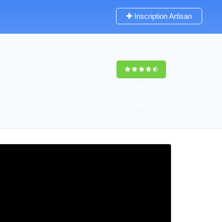
Inscription Artisan
9,5
(100%)
79
votes