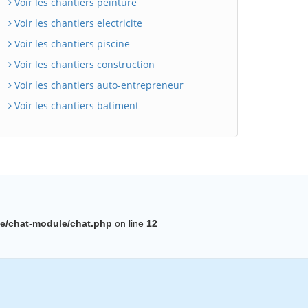
Voir les chantiers peinture
Voir les chantiers electricite
Voir les chantiers piscine
Voir les chantiers construction
Voir les chantiers auto-entrepreneur
Voir les chantiers batiment
BatiWebPro
B
Assistant en ligne
B
e/chat-module/chat.php
on line
12
BatiWebPro