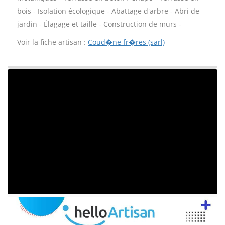
bois - Isolation écologique - Abattage d'arbre - Abri de
jardin - Élagage et taille - Construction de murs -
Voir la fiche artisan :
Coud�ne fr�res (sarl)