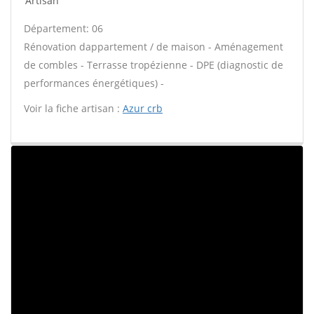
Artisan
Département: 06
Rénovation dappartement / de maison - Aménagement
de combles - Terrasse tropézienne - DPE (diagnostic de
performances énergétiques) -
Voir la fiche artisan :
Azur crb