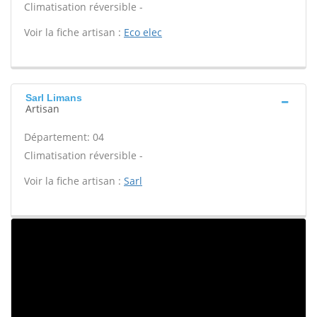
Climatisation réversible -
Voir la fiche artisan :
Eco elec
Sarl Limans
Artisan
Département: 04
Climatisation réversible -
Voir la fiche artisan :
Sarl