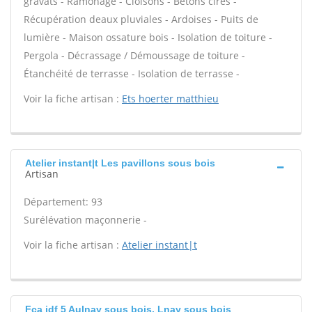
gravats - Ramonage - Cloisons - Bétons cirés -
Récupération deaux pluviales - Ardoises - Puits de
lumière - Maison ossature bois - Isolation de toiture -
Pergola - Décrassage / Démoussage de toiture -
Étanchéité de terrasse - Isolation de terrasse -
Voir la fiche artisan :
Ets hoerter matthieu
Atelier instant|t Les pavillons sous bois
Artisan
Département: 93
Surélévation maçonnerie -
Voir la fiche artisan :
Atelier instant|t
Fca idf 5 Aulnay sous bois, Lnay sous bois