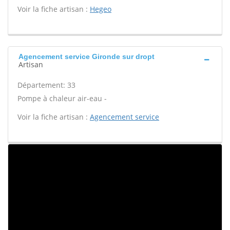
Voir la fiche artisan :
Hegeo
Agencement service Gironde sur dropt
Artisan
Département: 33
Pompe à chaleur air-eau -
Voir la fiche artisan :
Agencement service