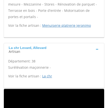
mesure - Mezzanine - Stores - Rénovation de parquet -
Terrasse en bois - Porte d'entrée - Motorisation de
portes et portails -
Voir la fiche artisan :
Menuiserie platrerie jeronimo
La chr Levard, Allevard
Artisan
Département: 38
Surélévation maçonnerie -
Voir la fiche artisan :
La chr