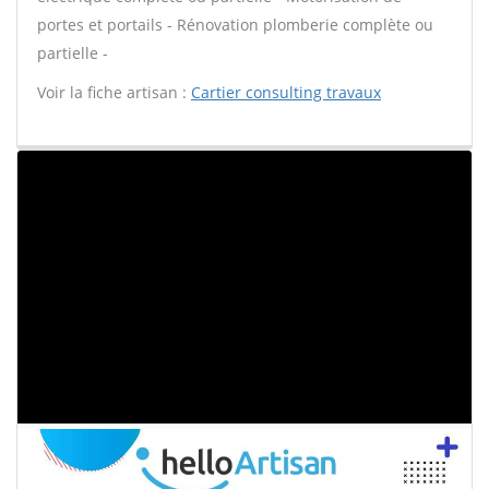
portes et portails - Rénovation plomberie complète ou
partielle -
Voir la fiche artisan :
Cartier consulting travaux