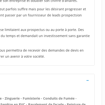
 son entreprise et doubler son chiffre d'affaires.
peut parfois suffire mais pour les désirant progresser et
ent passer par un fournisseur de leads prospectsion
e limitaient aux prospectus ou au porte à porte. Des
t du temps et demandait un investissement sans garantie
 vous permettra de recevoir des demandes de devis en
rer un avenir à votre société.
 - Zinguerie - Fumisterie - Conduits de Fumée -
 / Fenêtre en PVC - Ravalement de façade - Peinture de