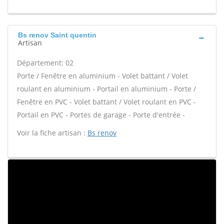
Bs renov Saint quentin
Artisan
Département: 02
Porte / Fenêtre en aluminium - Volet battant / Volet
roulant en aluminium - Portail en aluminium - Porte /
Fenêtre en PVC - Volet battant / Volet roulant en PVC -
Portail en PVC - Portes de garage - Porte d'entrée -
Voir la fiche artisan :
Bs renov