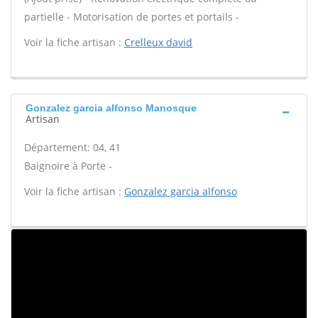
partielle - Motorisation de portes et portails -
Voir la fiche artisan :
Crelleux david
Gonzalez garcia alfonso Manosque
Artisan
Département: 04, 41
Baignoire à Porte -
Voir la fiche artisan :
Gonzalez garcia alfonso