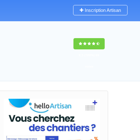
Inscription Artisan
9,5
(100%)
69
votes