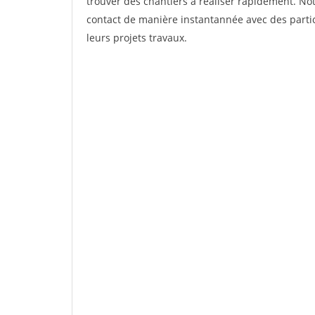
trouver des chantiers à réaliser rapidement. Not
contact de manière instantannée avec des partic
leurs projets travaux.