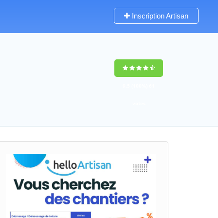
Inscription Artisan
9,5
(100%)
61
votes