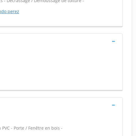
s - Décrassage / Démoussage de toiture -
ando perez
 PVC - Porte / Fenêtre en bois -