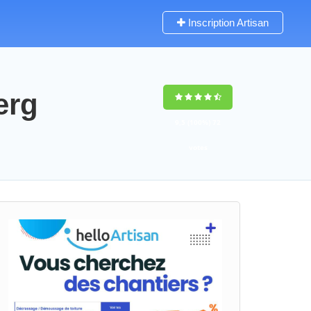
Inscription Artisan
erg
9,5
(100%)
72
votes