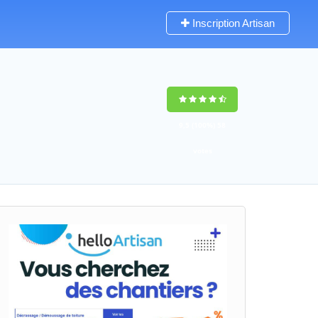
Inscription Artisan
9,5
(100%)
58
votes