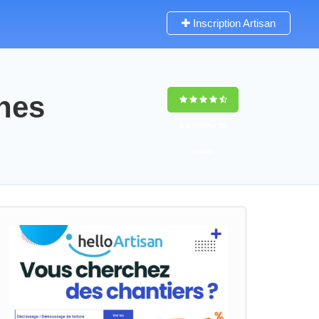
Inscription Artisan
ines
9,5
(100%)
72
votes