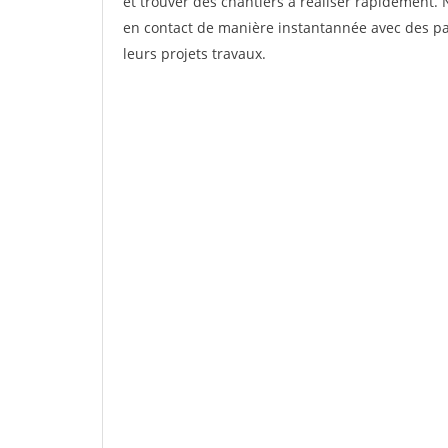
et trouver des chantiers à réaliser rapidement. 
en contact de manière instantannée avec des par
leurs projets travaux.