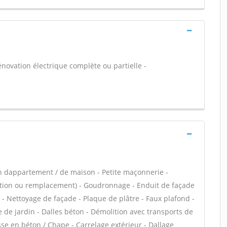
énovation électrique complète ou partielle -
n dappartement / de maison - Petite maçonnerie -
lation ou remplacement) - Goudronnage - Enduit de façade
r - Nettoyage de façade - Plaque de plâtre - Faux plafond -
 de jardin - Dalles béton - Démolition avec transports de
asse en béton / Chape - Carrelage extérieur - Dallage