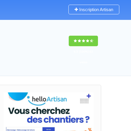
Inscription Artisan
9,5
(100%)
62
votes