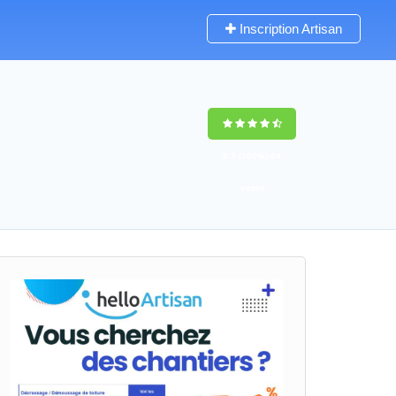
Inscription Artisan
9,5
(100%)
64
votes