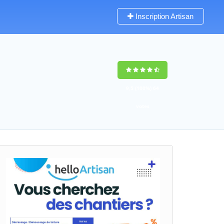
Inscription Artisan
9,5
(100%)
64
votes