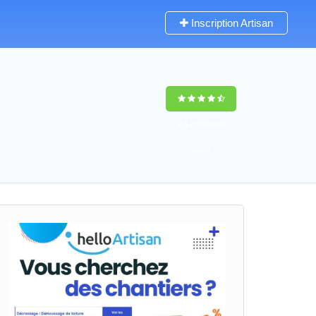
Inscription Artisan
9,5
(100%)
60
votes