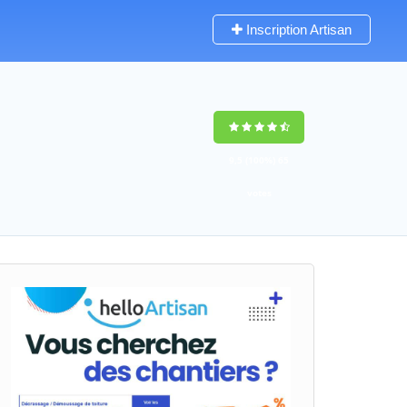
Inscription Artisan
9,5
(100%)
65
votes