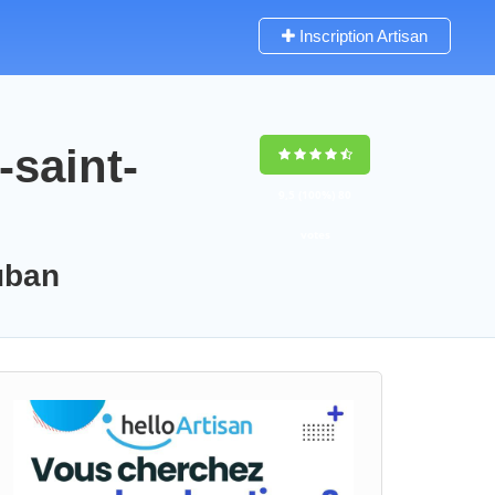
Inscription Artisan
-saint-
9,5
(100%)
80
votes
auban