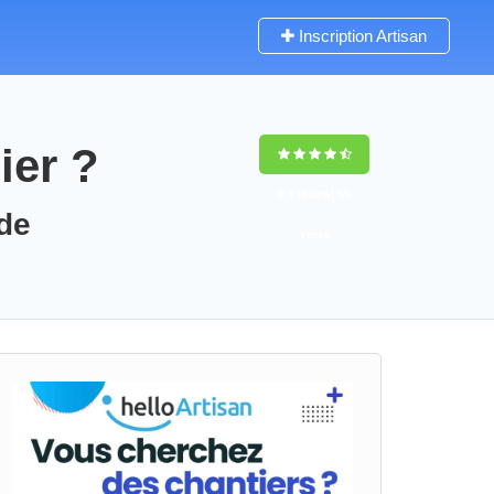
Inscription Artisan
ier ?
9,5
(100%)
55
 de
votes