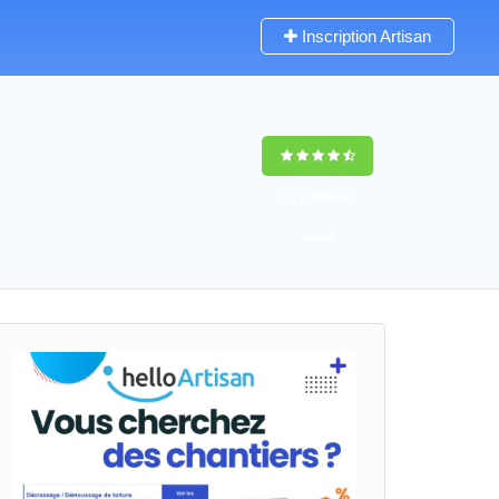
Inscription Artisan
9,5
(100%)
62
votes