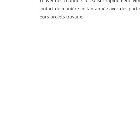
trouver des chantiers à réaliser rapidement. Not
contact de manière instantannée avec des partic
leurs projets travaux.