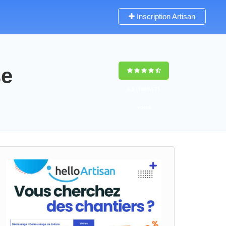
Inscription Artisan
se
9,5
(100%)
71
votes