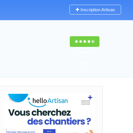
Inscription Artisan
9,5
(100%)
59
votes