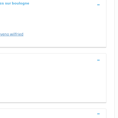
lucs sur boulogne
eveno wilfried