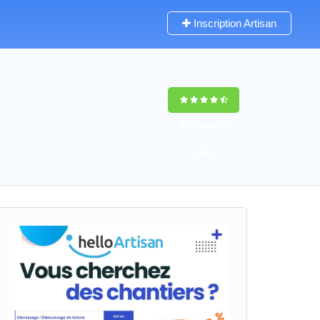
Inscription Artisan
9,5
(100%)
61
votes