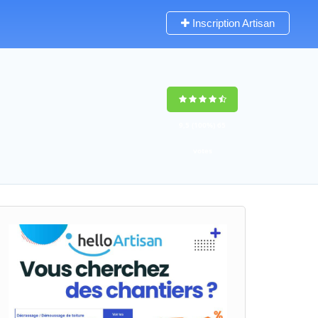
Inscription Artisan
9,5
(100%)
65
votes