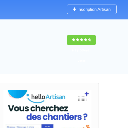
Inscription Artisan
9,5
(100%)
61
votes