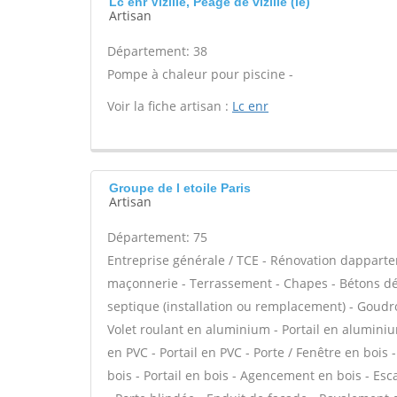
Lc enr Vizille, Peage de vizille (le)
Artisan
Département: 38
Pompe à chaleur pour piscine -
Voir la fiche artisan :
Lc enr
Groupe de l etoile Paris
Artisan
Département: 75
Entreprise générale / TCE - Rénovation dappar
maçonnerie - Terrassement - Chapes - Bétons déco
septique (installation ou remplacement) - Goudro
Volet roulant en aluminium - Portail en aluminium
en PVC - Portail en PVC - Porte / Fenêtre en bois -
bois - Portail en bois - Agencement en bois - Esca