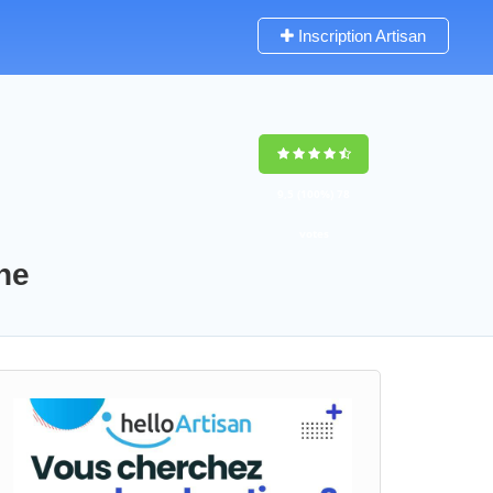
Inscription Artisan
9,5
(100%)
78
votes
nne