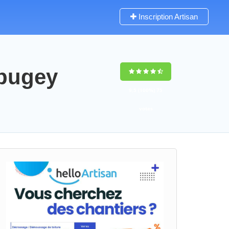
Inscription Artisan
-bugey
9,5
(100%)
75
votes