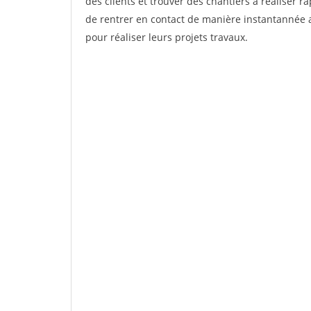
des clients et trouver des chantiers à réaliser 
de rentrer en contact de manière instantannée a
pour réaliser leurs projets travaux.