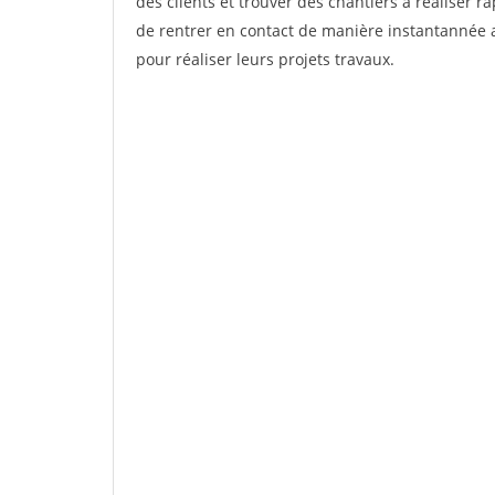
des clients et trouver des chantiers à réaliser 
de rentrer en contact de manière instantannée a
pour réaliser leurs projets travaux.