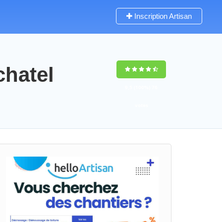
Inscription Artisan
chatel
9,5
(100%)
76
votes