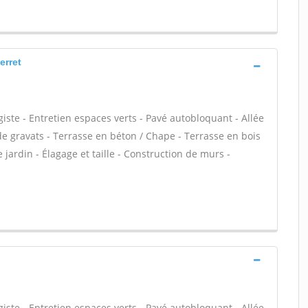
erret
iste - Entretien espaces verts - Pavé autobloquant - Allée
de gravats - Terrasse en béton / Chape - Terrasse en bois
e jardin - Élagage et taille - Construction de murs -
iste - Entretien espaces verts - Pavé autobloquant - Allée