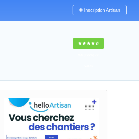
Inscription Artisan
9,5
(100%)
70
votes