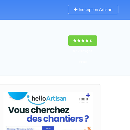
Inscription Artisan
9,5
(100%)
63
votes