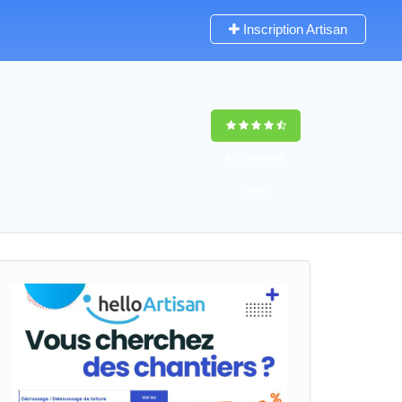
Inscription Artisan
9,5
(100%)
60
votes