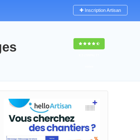
Inscription Artisan
ges
9,5
(100%)
71
votes