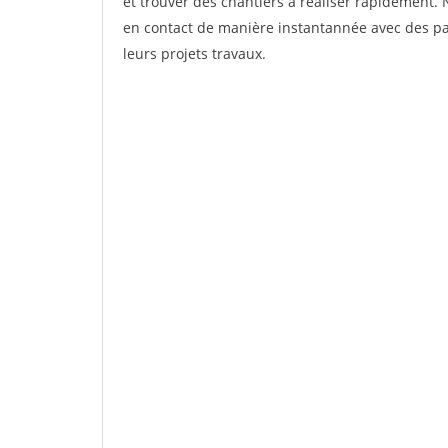
et trouver des chantiers à réaliser rapidement. 
en contact de manière instantannée avec des par
leurs projets travaux.