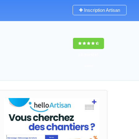
Inscription Artisan
9,5
(100%)
61
votes