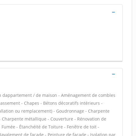
ion dappartement / de maison - Aménagement de combles
rassement - Chapes - Bétons décoratifs intérieurs -
stallation ou remplacement) - Goudronnage - Charpente
s - Charpente métallique - Couverture - Rénovation de
 Fumée - Étanchéité de Toiture - Fenêtre de toit -
 Ravalement de façade - Peinture de façade - Isolation par