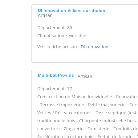
Dl renovation Villiers-sur-tholon
Artisan
Département: 89
Climatisation réversible -
Voir la fiche artisan :
Dl renovation
Multi-bat Provins
Artisan
Département: 77
Construction de Maison Individuelle - Rénovat
- Terrasse tropézienne - Petite maçonnerie - Ter
Voiries / Réseaux externes - Fosse septique (in
traditionnelle bois - Charpente industrielle boi
couverture - Zinguerie - Fumisterie - Conduits de
Surélévation structure bois - Enduit de façade -