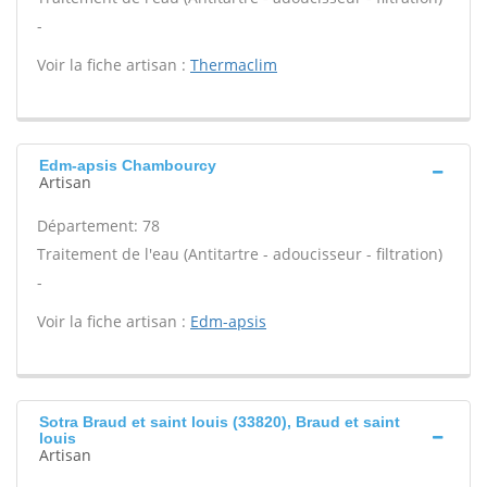
-
Voir la fiche artisan :
Thermaclim
Edm-apsis Chambourcy
Artisan
Département: 78
Traitement de l'eau (Antitartre - adoucisseur - filtration)
-
Voir la fiche artisan :
Edm-apsis
Sotra Braud et saint louis (33820), Braud et saint
louis
Artisan